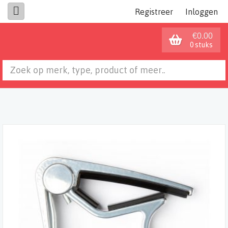
Registreer
Inloggen
€0.00
0 stuks