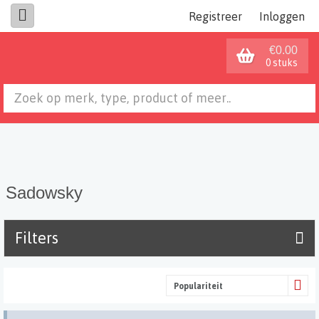
Registreer
Inloggen
€0.00
0 stuks
Sadowsky
Filters
Populariteit