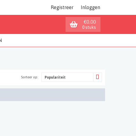
Registreer
Inloggen
€0.00
0 stuks
N
Sorteer op:
Populariteit