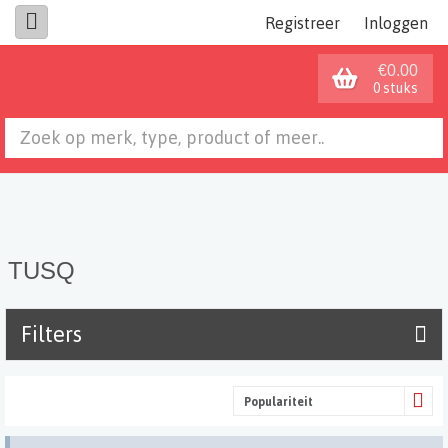
Registreer
Inloggen
€0.00
0 stuks
TUSQ
Filters
Populariteit